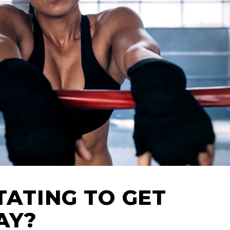
TATING TO GET
AY?