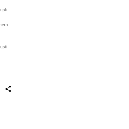
upti
ibero
upti