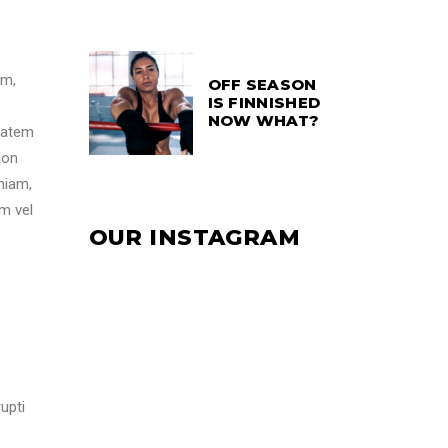
am,
OFF SEASON
IS FINNISHED
NOW WHAT?
ptatem
non
niam,
m vel
OUR INSTAGRAM
upti