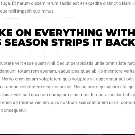
 fuga. Et harum quidem rerum facilis est et expedita distinctio.Nam l
que nihil impedit quo minus.
KE ON EVERYTHING WIT
 SEASON STRIPS IT BACK
luptate velit esse quam nihil. Sed ut perspiciatis unde omnis iste nat
antium, totam rem aperiam, eaque ipsa quae ab illo inventore veritat
o. Nemo enim ipsam voluptatem quia voluptas sit aspernatur aut odit
ui ratione voluptatem sequi nesciunt. Neque porro quisquam est, qui
adipisci velit.sed quia non numquam eius modi tempora incidunt ut la
 enim ad minima veniam, quis nostrum exercitationem ullam corpor
i consequatur.