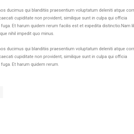
os ducimus qui blanditiis praesentium voluptatum deleniti atque corr
ecati cupiditate non provident, similique sunt in culpa qui officia
 fuga. Et harum quidem rerum facilis est et expedita distinctio.Nam l
que nihil impedit quo minus.
os ducimus qui blanditiis praesentium voluptatum deleniti atque corr
ecati cupiditate non provident, similique sunt in culpa qui officia
m fuga. Et harum quidem rerum.