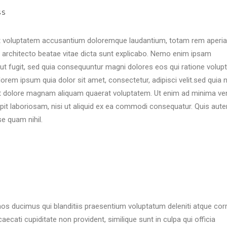
SS
 sit voluptatem accusantium doloremque laudantium, totam rem aperi
si architecto beatae vitae dicta sunt explicabo. Nemo enim ipsam
aut fugit, sed quia consequuntur magni dolores eos qui ratione volu
orem ipsum quia dolor sit amet, consectetur, adipisci velit.sed quia 
t dolore magnam aliquam quaerat voluptatem. Ut enim ad minima ve
pit laboriosam, nisi ut aliquid ex ea commodi consequatur. Quis aute
se quam nihil.
os ducimus qui blanditiis praesentium voluptatum deleniti atque corr
ecati cupiditate non provident, similique sunt in culpa qui officia