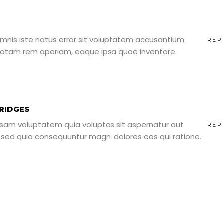
omnis iste natus error sit voluptatem accusantium
REP
otam rem aperiam, eaque ipsa quae inventore.
RIDGES
sam voluptatem quia voluptas sit aspernatur aut
REP
t, sed quia consequuntur magni dolores eos qui ratione.