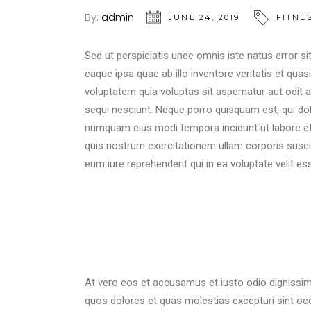
By:
admin
JUNE 24, 2019
FITNE
Sed ut perspiciatis unde omnis iste natus error
eaque ipsa quae ab illo inventore veritatis et qua
voluptatem quia voluptas sit aspernatur aut odit 
sequi nesciunt. Neque porro quisquam est, qui dol
numquam eius modi tempora incidunt ut labore e
quis nostrum exercitationem ullam corporis susci
eum iure reprehenderit qui in ea voluptate velit es
At vero eos et accusamus et iusto odio dignissim
quos dolores et quas molestias excepturi sint occa